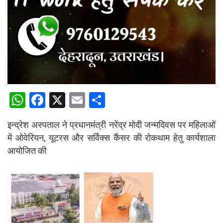
W
F
X
E
S
h
a
m
h
इन्द्रेश अस्पताल ने प्रधानमंत्री नरेंद्र मोदी जन्मदिवस पर महिलाओं
at
ce
ail
ar
में ओवेरियन, यूटरस और सर्विक्स कैंसर की रोकथाम हेतु कार्यशाला
s
b
e
आयोजित की
A
o
p
o
p
k