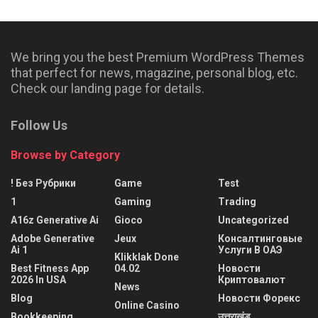
We bring you the best Premium WordPress Themes
that perfect for news, magazine, personal blog, etc.
Check our landing page for details.
Follow Us
Browse by Category
! Без Рубрики
Game
Test
1
Gaming
Trading
A16z Generative Ai
Gioco
Uncategorized
Adobe Generative
Jeux
Консалтинговые
Ai 1
Услуги В ОАЭ
Klikklak Done
Best Fitness App
04.02
Новости
2026 In USA
Криптовалют
News
Blog
Новости Форекс
Online Casino
Bookkeeping
उत्तराखंड