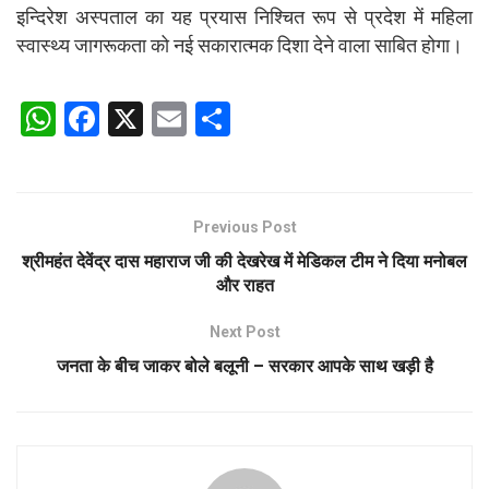
इन्दिरेश अस्पताल का यह प्रयास निश्चित रूप से प्रदेश में महिला
स्वास्थ्य जागरूकता को नई सकारात्मक दिशा देने वाला साबित होगा।
W
F
X
E
S
h
a
m
h
at
ce
ail
ar
s
b
e
Previous Post
A
o
श्रीमहंत देवेंद्र दास महाराज जी की देखरेख में मेडिकल टीम ने दिया मनोबल
p
o
और राहत
p
k
Next Post
जनता के बीच जाकर बोले बलूनी – सरकार आपके साथ खड़ी है