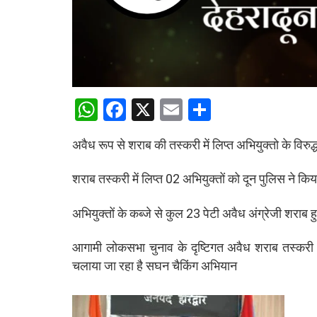
W
F
X
E
S
h
a
m
h
अवैध रूप से शराब की तस्करी में लिप्त अभियुक्तो के विरुद
at
ce
ail
ar
s
b
e
शराब तस्करी में लिप्त 02 अभियुक्तों को दून पुलिस ने किय
A
o
अभियुक्तों के कब्जे से कुल 23 पेटी अवैध अंग्रेजी शराब 
p
o
p
k
आगामी लोकसभा चुनाव के दृष्टिगत अवैध शराब तस्करी की 
चलाया जा रहा है सघन चैकिंग अभियान