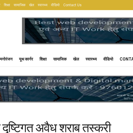
र
शिक्षा
सामाजिक
खेल
स्वास्थ्य
वीडियो
Contact Us
मनोरंजन
यूथ कार्नर
शिक्षा
सामाजिक
खेल
स्वास्थ्य
वीडियो
CONTA
दृष्टिगत अवैध शराब तस्करी