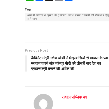
h
a
m
h
Tags:
at
ce
ail
ar
आगामी लोकसभा चुनाव के दृष्टिगत अवैध शराब तस्करी की रोकथाम हेतु एस
s
b
e
अभियान
A
o
p
o
p
k
Previous Post
कैबिनेट मंत्री गणेश जोशी ने क्षेत्रवासियों से भाजपा के पक्ष म
मतदान करने और नरेन्द्र मोदी को तीसरी बार देश का
प्रधानमंत्री बनाने की अपील की
सवाल पब्लिक का