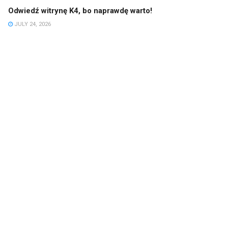
Odwiedź witrynę K4, bo naprawdę warto!
JULY 24, 2026