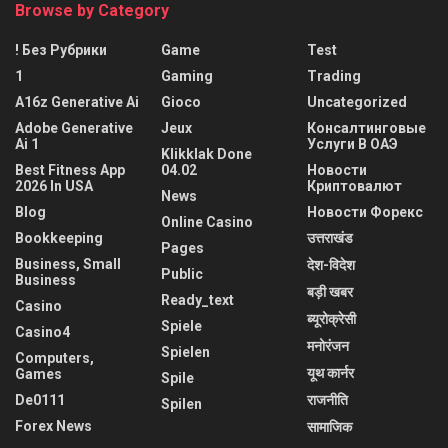
Browse by Category
! Без Рубрики
Game
Test
1
Gaming
Trading
A16z Generative Ai
Gioco
Uncategorized
Adobe Generative
Jeux
Консалтинговые
Ai 1
Услуги В ОАЭ
Klikklak Done
Best Fitness App
04.02
Новости
2026 In USA
Криптовалют
News
Blog
Новости Форекс
Online Casino
Bookkeeping
उत्तराखंड
Pages
Business, Small
देश-विदेश
Public
Business
बड़ी खबर
Ready_text
Casino
ब्यूरोक्रेसी
Spiele
Casino4
मनोरंजन
Spielen
Computers,
यूथ कार्नर
Games
Spile
De0111
राजनीति
Spilen
Forex News
सामाजिक