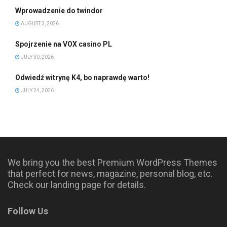
Wprowadzenie do twindor
AUGUST 3, 2026
Spojrzenie na VOX casino PL
JULY 30, 2026
Odwiedź witrynę K4, bo naprawdę warto!
JULY 24, 2026
We bring you the best Premium WordPress Themes
that perfect for news, magazine, personal blog, etc.
Check our landing page for details.
Follow Us