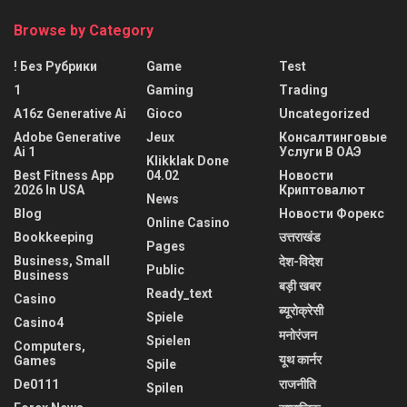
Browse by Category
! Без Рубрики
Game
Test
1
Gaming
Trading
A16z Generative Ai
Gioco
Uncategorized
Adobe Generative
Jeux
Консалтинговые
Ai 1
Услуги В ОАЭ
Klikklak Done
Best Fitness App
04.02
Новости
2026 In USA
Криптовалют
News
Blog
Новости Форекс
Online Casino
Bookkeeping
उत्तराखंड
Pages
Business, Small
देश-विदेश
Public
Business
बड़ी खबर
Ready_text
Casino
ब्यूरोक्रेसी
Spiele
Casino4
मनोरंजन
Spielen
Computers,
यूथ कार्नर
Games
Spile
De0111
राजनीति
Spilen