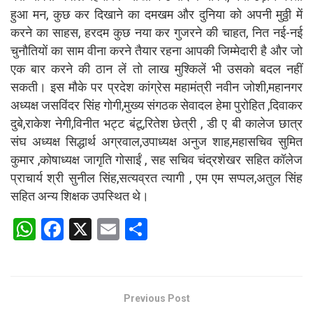
हुआ मन, कुछ कर दिखाने का दमखम और दुनिया को अपनी मुठ्ठी में
करने का साहस, हरदम कुछ नया कर गुजरने की चाहत, नित नई-नई
चुनौतियों का साम वीना करने तैयार रहना आपकी जिम्मेदारी है और जो
एक बार करने की ठान लें तो लाख मुश्किलें भी उसको बदल नहीं
सकती। इस मौके पर प्रदेश कांग्रेस महामंत्री नवीन जोशी,महानगर
अध्यक्ष जसविंदर सिंह गोगी,मुख्य संगठक सेवादल हेमा पुरोहित ,दिवाकर
दुबे,राकेश नेगी,विनीत भट्ट बंटू,रितेश छेत्री , डी ए बी कालेज छात्र
संघ अध्यक्ष सिद्धार्थ अग्रवाल,उपाध्यक्ष अनुज शाह,महासचिव सुमित
कुमार ,कोषाध्यक्ष जागृति गोसाईं , सह सचिव चंद्रशेखर सहित कॉलेज
प्राचार्य श्री सुनील सिंह,सत्यव्रत त्यागी , एम एम सप्पल,अतुल सिंह
सहित अन्य शिक्षक उपस्थित थे।
W
F
X
E
S
h
a
m
h
at
ce
ail
ar
s
b
e
Previous Post