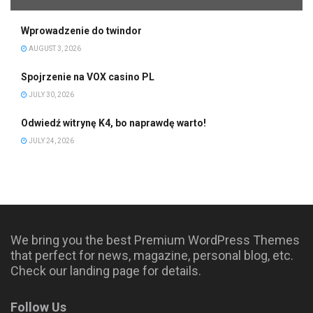
Wprowadzenie do twindor
AUGUST 3, 2026
Spojrzenie na VOX casino PL
JULY 30, 2026
Odwiedź witrynę K4, bo naprawdę warto!
JULY 24, 2026
We bring you the best Premium WordPress Themes
that perfect for news, magazine, personal blog, etc.
Check our landing page for details.
Follow Us