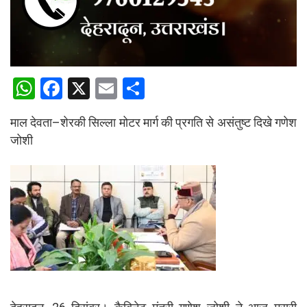
W
F
X
E
S
h
a
m
h
माल देवता–शेरकी सिल्ला मोटर मार्ग की प्रगति से असंतुष्ट दिखे गणेश
at
ce
ail
ar
जोशी
s
b
e
A
o
p
o
p
k