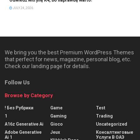
JULY 24, 2026
We bring you the best Premium WordPress Themes
that perfect for news, magazine, personal blog, etc.
Check our landing page for details.
Follow Us
Browse by Category
! Без Рубрики
Game
Test
1
Gaming
Trading
A16z Generative Ai
Gioco
Uncategorized
Adobe Generative
Jeux
Консалтинговые
Ai 1
Услуги В ОАЭ