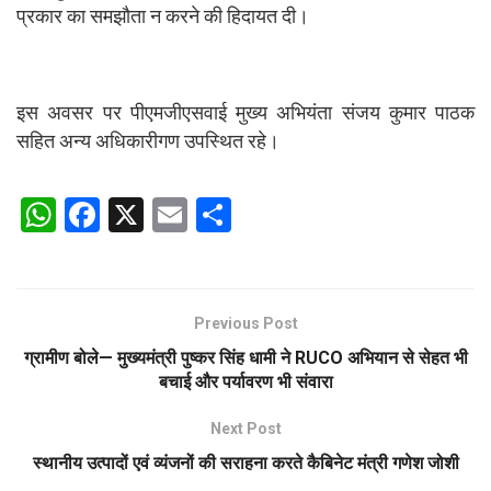
प्रकार का समझौता न करने की हिदायत दी।
इस अवसर पर पीएमजीएसवाई मुख्य अभियंता संजय कुमार पाठक
सहित अन्य अधिकारीगण उपस्थित रहे।
W
F
X
E
S
h
a
m
h
at
ce
ail
ar
s
b
e
Previous Post
A
o
ग्रामीण बोले— मुख्यमंत्री पुष्कर सिंह धामी ने RUCO अभियान से सेहत भी
p
o
बचाई और पर्यावरण भी संवारा
p
k
Next Post
स्थानीय उत्पादों एवं व्यंजनों की सराहना करते कैबिनेट मंत्री गणेश जोशी