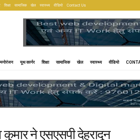
र
शिक्षा
सामाजिक
खेल
स्वास्थ्य
वीडियो
Contact Us
मनोरंजन
यूथ कार्नर
शिक्षा
सामाजिक
खेल
स्वास्थ्य
वीडियो
CONTA
कुमार ने एसएसपी देहरादून