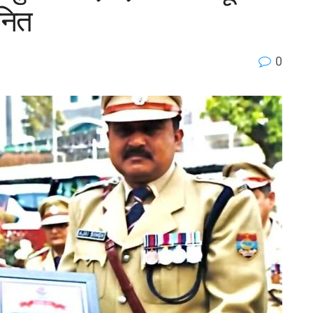
ानित
0