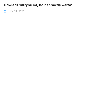
Odwiedź witrynę K4, bo naprawdę warto!
JULY 24, 2026