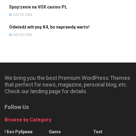
Spojrzenie na VOX casino PL
JULY 30, 2026
Odwiedź witrynę K4, bo naprawdę warto!
JULY 24, 2026
We bring you the best Premium WordPress Themes
that perfect for news, magazine, personal blog, etc.
Check our landing page for details.
Follow Us
Browse by Category
! Без Рубрики
Game
Test