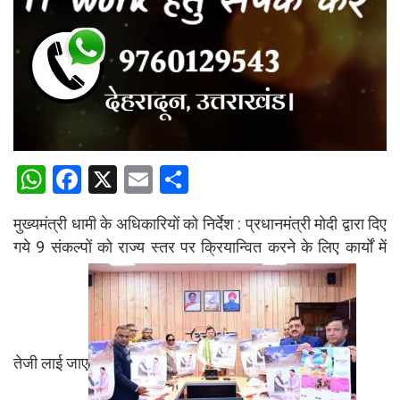
W
F
X
E
S
h
a
m
h
मुख्यमंत्री धामी के अधिकारियों को निर्देश : प्रधानमंत्री मोदी द्वारा दिए
at
ce
ail
ar
गये 9 संकल्पों को राज्य स्तर पर क्रियान्वित करने के लिए कार्यों में
s
b
e
A
o
p
o
p
k
तेजी लाई जाए