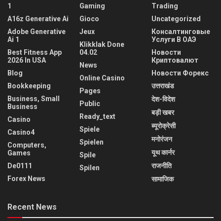
1
Gaming
Trading
A16z Generative Ai
Gioco
Uncategorized
Adobe Generative
Jeux
Консалтинговые
Ai 1
Услуги В ОАЭ
Klikklak Done
Best Fitness App
04.02
Новости
2026 In USA
Криптовалют
News
Blog
Новости Форекс
Online Casino
Bookkeeping
उत्तराखंड
Pages
Business, Small
देश-विदेश
Public
Business
बड़ी खबर
Ready_text
Casino
ब्यूरोक्रेसी
Spiele
Casino4
मनोरंजन
Spielen
Computers,
यूथ कार्नर
Games
Spile
De0111
राजनीति
Spilen
Forex News
सामाजिक
Recent News