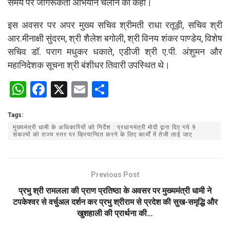
समय पर जागरूकता अभियान चलाने को कहा।
इस अवसर पर अपर मुख्य सचिव श्रीमती राधा रतूड़ी, सचिव श्री
आर.मीनाक्षी सुंदरम, श्री शैलेश बगोली, श्री विनय शंकर पाण्डेय, विशेष
सचिव डॉ. पराग मधुकर धकाते, एडीजी श्री ए.पी. अंशुमन और
महानिदेशक सूचना श्री बंशीधर तिवारी उपस्थित थे।
W
F
X
E
S
h
a
m
h
Tags:
at
ce
ail
ar
मुख्यमंत्री धामी के अधिकारियों को निर्देश : प्रधानमंत्री मोदी द्वारा दिए गये 9
s
b
e
संकल्पों को राज्य स्तर पर क्रियान्वित करने के लिए कार्यों में तेजी लाई जाए
A
o
p
o
Previous Post
p
k
प्रभु श्री रामलला की प्राण प्रतिष्ठा के अवसर पर मुख्यमंत्री धामी ने
टपकेश्वर से वर्चुअल दर्शन कर प्रभु श्रीराम से प्रदेश की सुख-समृद्धि और
खुशहाली की प्रार्थना की…