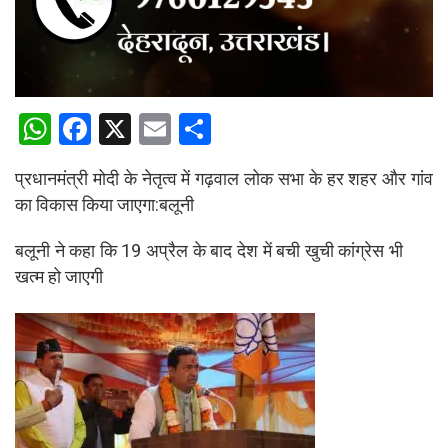
W
F
X
E
S
h
a
m
h
प्रधानमंत्री मोदी के नेतृत्व में गढ़वाल लोक सभा के हर शहर और गांव
at
ce
ail
ar
का विकास किया जाएगा:बलूनी
s
b
e
A
o
बलूनी ने कहा कि 19 अप्रैल के बाद देश में बची खुची कांग्रेस भी
खत्म हो जाएगी
p
o
p
k