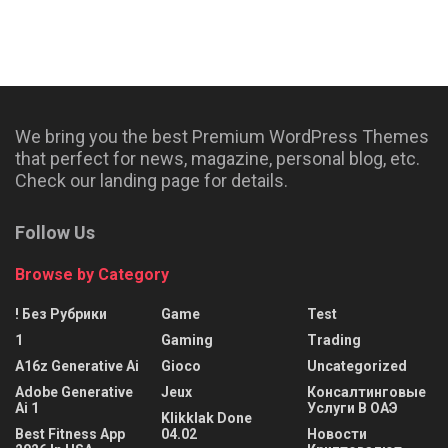
We bring you the best Premium WordPress Themes
that perfect for news, magazine, personal blog, etc.
Check our landing page for details.
Follow Us
Browse by Category
! Без Рубрики
Game
Test
1
Gaming
Trading
A16z Generative Ai
Gioco
Uncategorized
Adobe Generative
Jeux
Консалтинговые
Ai 1
Услуги В ОАЭ
Klikklak Done
Best Fitness App
04.02
Новости