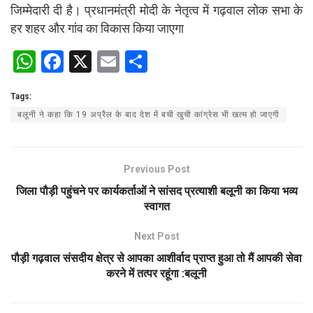
जिम्मेदारी दी है। प्रधानमंत्री मोदी के नेतृत्व में गढ़वाल लोक सभा के
हर शहर और गांव का विकास किया जाएगा
W
F
X
E
S
h
a
m
h
Tags:
at
ce
ail
ar
बलूनी ने कहा कि 19 अप्रैल के बाद देश में बची खुची कांग्रेस भी खत्म हो जाएगी
s
b
e
A
o
p
o
Previous Post
p
k
जिला पौड़ी पहुंचने पर कार्यकर्ताओं ने सांसद प्रत्याशी बलूनी का किया भव्य
स्वागत
Next Post
पौड़ी गढ़वाल संसदीय क्षेत्र से आपका आशीर्वाद प्राप्त हुआ तो मैं आपकी सेवा
करने में तत्पर रहूंगा :बलूनी