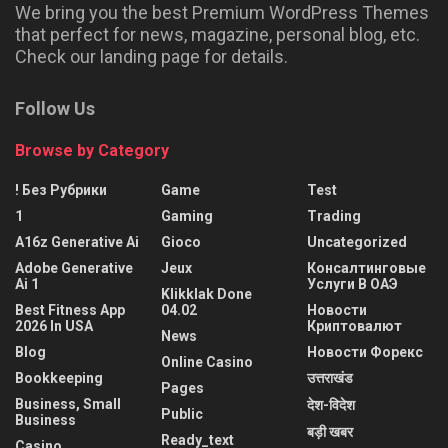
We bring you the best Premium WordPress Themes
that perfect for news, magazine, personal blog, etc.
Check our landing page for details.
Follow Us
Browse by Category
! Без Рубрики
Game
Test
1
Gaming
Trading
A16z Generative Ai
Gioco
Uncategorized
Adobe Generative
Jeux
Консалтинговые
Ai 1
Услуги В ОАЭ
Klikklak Done
Best Fitness App
04.02
Новости
2026 In USA
Криптовалют
News
Blog
Новости Форекс
Online Casino
Bookkeeping
उत्तराखंड
Pages
Business, Small
देश-विदेश
Public
Business
बड़ी खबर
Ready_text
Casino